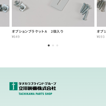
オプションブラケットA 2個入り
オプ
¥649
¥693