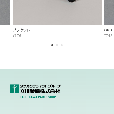
ブラケット
OP
¥176
¥748