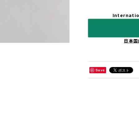
Internatio
日本国
Save